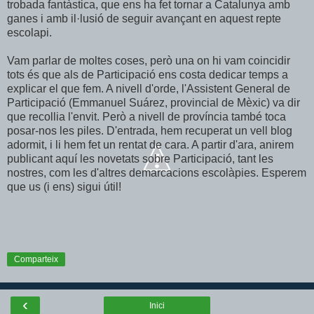
trobada fantàstica, que ens ha fet tornar a Catalunya amb
ganes i amb il·lusió de seguir avançant en aquest repte
escolapi.
Vam parlar de moltes coses, però una on hi vam coincidir
tots és que als de Participació ens costa dedicar temps a
explicar el que fem. A nivell d'orde, l'Assistent General de
Participació (Emmanuel Suárez, provincial de Mèxic) va dir
que recollia l'envit. Però a nivell de província també toca
posar-nos les piles. D'entrada, hem recuperat un vell blog
adormit, i li hem fet un rentat de cara. A partir d'ara, anirem
publicant aquí les novetats sobre Participació, tant les
nostres, com les d'altres demarcacions escolàpies. Esperem
que us (i ens) sigui útil!
Comparteix
‹
Inici